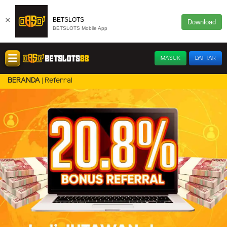
×
BETSLOTS
Download
BETSLOTS Mobile App
MASUK
DAFTAR
Referral
BERANDA