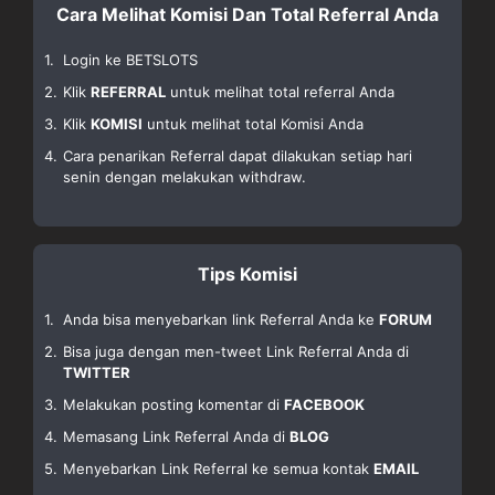
Cara Melihat Komisi Dan Total Referral Anda
1.
Login ke BETSLOTS
2.
Klik
REFERRAL
untuk melihat total referral Anda
3.
Klik
KOMISI
untuk melihat total Komisi Anda
4.
Cara penarikan Referral dapat dilakukan setiap hari
senin dengan melakukan withdraw.
Tips Komisi
1.
Anda bisa menyebarkan link Referral Anda ke
FORUM
2.
Bisa juga dengan men-tweet Link Referral Anda di
TWITTER
3.
Melakukan posting komentar di
FACEBOOK
4.
Memasang Link Referral Anda di
BLOG
5.
Menyebarkan Link Referral ke semua kontak
EMAIL