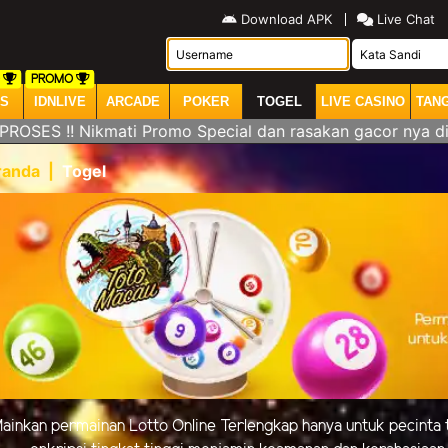
Download APK
Live Chat
O
PROMO
TS
IDNLIVE
ARCADE
POKER
TOGEL
LIVE CASINO
TAN
dan rasakan gacor nya di BETSLOTS88
randa
Togel
ainkan permainan Lotto Online Terlengkap hanya untuk pecinta