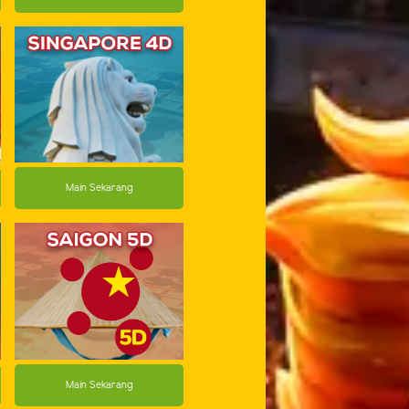
Main Sekarang
Main Sekarang