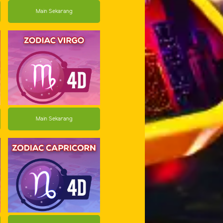
Main Sekarang
Main Sekarang