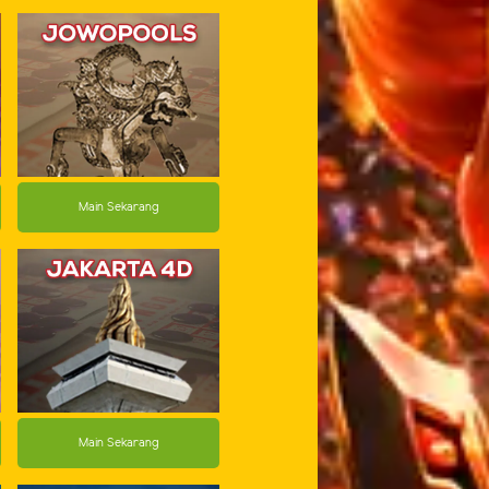
Main Sekarang
Main Sekarang