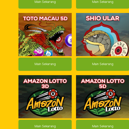
Main Sekarang
Main Sekarang
Main Sekarang
Main Sekarang
Main Sekarang
Main Sekarang