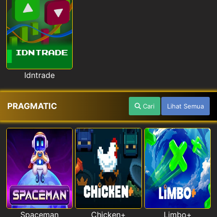
Idntrade
PRAGMATIC
Cari
Lihat Semua
Spaceman
Chicken+
Limbo+