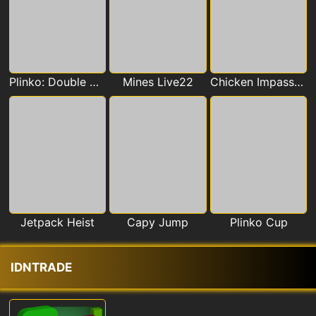
Plinko: Double Wheel Live22
Mines Live22
Chicken Impassable
Jetpack Heist
Capy Jump
Plinko Cup
IDNTRADE