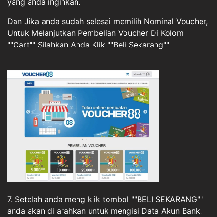
yang anda inginkan.
Dan Jika anda sudah selesai memilih Nominal Voucher,
Untuk Melanjutkan Pembelian Voucher Di Kolom
""Cart"" Silahkan Anda Klik ""Beli Sekarang"".
7. Setelah anda meng klik tombol ""BELI SEKARANG""
anda akan di arahkan untuk mengisi Data Akun Bank.