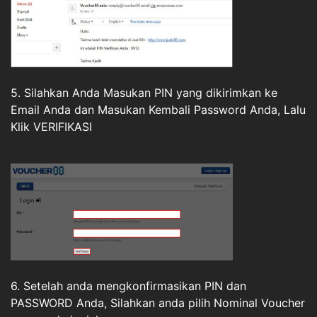
5. Silahkan Anda Masukan PIN yang dikirimkan ke
Email Anda dan Masukan Kembali Password Anda, Lalu
Klik VERIFIKASI
6. Setelah anda mengkonfirmasikan PIN dan
PASSWORD Anda, Silahkan anda pilih Nominal Voucher