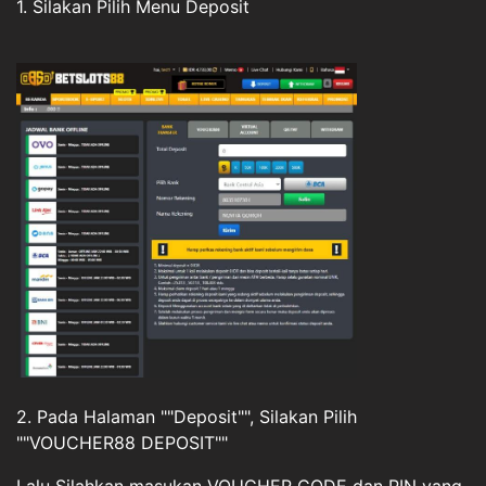
1. Silakan Pilih Menu Deposit
2. Pada Halaman ""Deposit"", Silakan Pilih
""VOUCHER88 DEPOSIT""