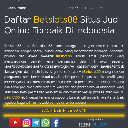
Jadwal bank
RTP SLOT GACOR
Daftar
Betslots88
Situs Judi
Online Terbaik Di Indonesia
Betslots88
atau
Bet slot 88
hadir sebagai situs judi online terbaik di
Indonesia dengan banyak pilihan game yang menawarkan berbagai program
promo dan event menarik.
Betslots88
adalah situs pelopor yang
menghadirkan banyak jenis permainan dalam 1 akun seperti
sportbook(bola),esport,slots,idnlive,togel,live casino,mickey mouse,tembak
ikan,tangkas
dan masih banyak game seru lainnya.
Betslots88
menghadirkan
pengalaman seru bermain
bet slot
kedalam game dengan tampilan grafik yang
modern yang akan menambah keseruan sensasi permainan. Teknologi terbaru
dan terdepan dikerjakan oleh tim yang ahli dan profesional di bidangnya yang
akan menjamin permainan lebih aman dan nyaman.Setiap proses transaksi di
Betslot88
lebih cepat karena di support banyak pilihan bank swasta terbaik
juga berbagai pilihan metode pembayaran terpopuler.
BACA LEBIH LENGKAP
Official partner