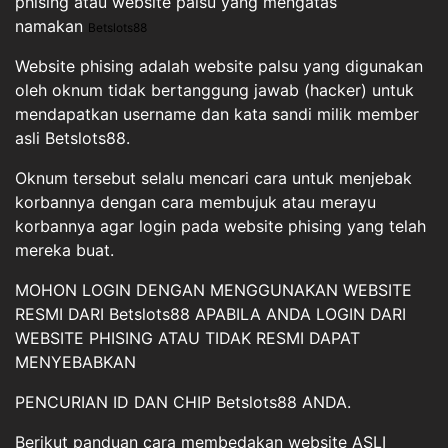
phising atau website palsu yang mengatas
namakan
Betslots88
Website phising adalah website palsu yang digunakan
oleh oknum tidak bertanggung jawab (hacker) untuk
mendapatkan username dan kata sandi milik member
asli Betslots88.
Oknum tersebut selalu mencari cara untuk menjebak
korbannya dengan cara membujuk atau merayu
korbannya agar login pada website phising yang telah
mereka buat.
MOHON LOGIN DENGAN MENGGUNAKAN WEBSITE
RESMI DARI Betslots88 APABILA ANDA LOGIN DARI
WEBSITE PHISING ATAU TIDAK RESMI DAPAT
MENYEBABKAN
PENCURIAN ID DAN CHIP Betslots88 ANDA.
Berikut panduan cara membedakan website ASLI