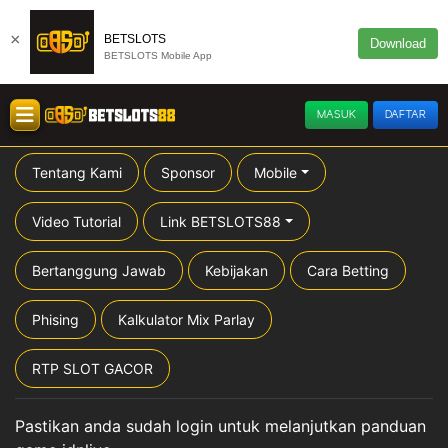
×
BETSLOTS
Download
BETSLOTS Mobile App
MASUK
DAFTAR
Tentang Kami
Sponsor
Mobile
Video Tutorial
Link BETSLOTS88
Bertanggung Jawab
Kebijakan
Cara Betting
Phising
Kalkulator Mix Parlay
RTP SLOT GACOR
Pastikan anda sudah login untuk melanjutkan panduan