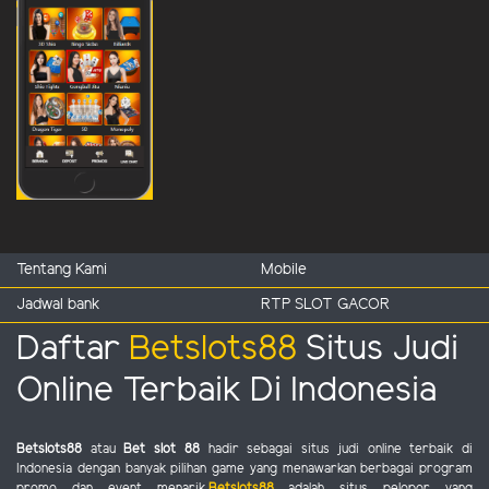
Tentang Kami
Mobile
Jadwal bank
RTP SLOT GACOR
Daftar
Betslots88
Situs Judi
Online Terbaik Di Indonesia
Betslots88
atau
Bet slot 88
hadir sebagai situs judi online terbaik di
Indonesia dengan banyak pilihan game yang menawarkan berbagai program
promo dan event menarik.
Betslots88
adalah situs pelopor yang